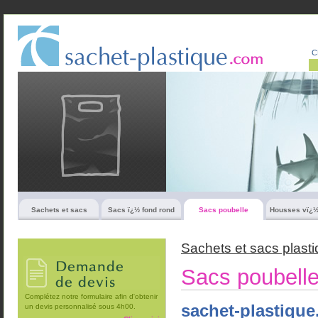
C
Sachets et sacs
Sacs ï¿½ fond rond
Sacs poubelle
Housses vï¿
Sachets et sacs plast
Sacs poubell
Complétez notre formulaire afin d'obtenir
sachet-plastique
un devis personnalisé sous 4h00.