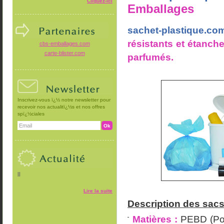
Cliquez-ici
Emballages
sachet-plastique.co
résistants et étanch
cbs-emballages.com
carte-blister.com
parfumés.
Inscrivez-vous ï¿½ notre newsletter pour
recevoir nos actualitï¿½s et nos offres
spï¿½ciales
||
Lire la suite
Description des sacs
Matières :
PEBD (Pol