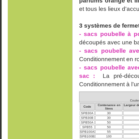
parfums orange et li
et tous les lieux d'acc
3 systèmes de ferme
- sacs poubelle à p
découpés avec une ba
- sacs poubelle ave
Conditionnement en r
- sacs poubelle ave
sac :
La pré-découp
Conditionnement à l’un
Couleu
Contenance en
Largeur d
Code
litres
SPB30A
30
SPB30B
30
SPB50A
50
SPB55
50
SPB100A
55
SPB100B
100